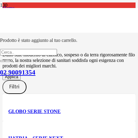
Home
SANITARI
SANITARI
Prodotto
è stato aggiunto al tuo carrello.
Dallo stile moderno al classico, sospeso o da terra rigorosamente filo
muro, la nostra selezione di sanitari soddisfa ogni esigenza con
prodotti dei migliori marchi.
02 90091354
Applica
Filtri
GLOBO SERIE STONE